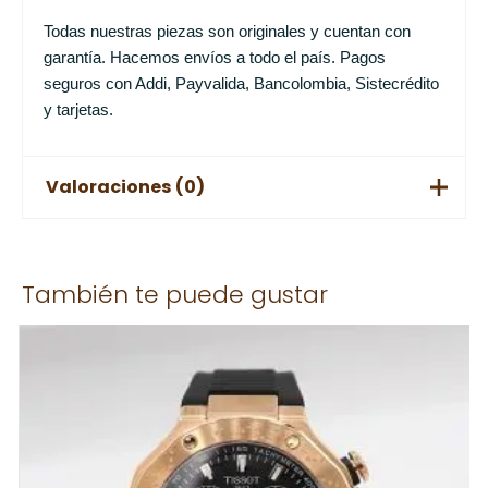
Todas nuestras piezas son originales y cuentan con
garantía. Hacemos envíos a todo el país. Pagos
seguros con Addi, Payvalida, Bancolombia, Sistecrédito
y tarjetas.
Valoraciones (0)
No hay valoraciones aún.
También te puede gustar
Solo los usuarios registrados que hayan comprado este
producto pueden hacer una valoración.