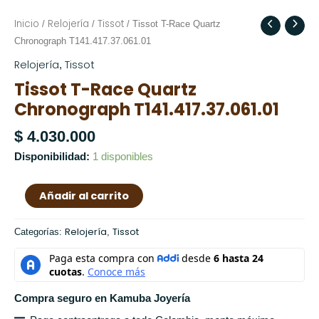
Inicio
Relojería
Tissot
Tissot
/
/
/ Tissot T-Race Quartz
T-
Chronograph T141.417.37.061.01
Race
Relojería
Tissot
,
Quartz
Tissot T-Race Quartz
Chronograph
Chronograph T141.417.37.061.01
T141.417.37.061.01
cantidad
$
4.030.000
Disponibilidad:
1 disponibles
Añadir al carrito
Relojería
Tissot
Categorías:
,
Compra seguro en Kamuba Joyería