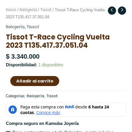
Inicio
Relojería
Tissot
Tissot
/
/
/ Tissot T-Race Cycling Vuelta
T-
2023 T135.417.37.051.04
Race
Relojería
Tissot
,
Cycling
Tissot T-Race Cycling Vuelta
Vuelta
2023 T135.417.37.051.04
2023
T135.417.37.051.04
$
3.340.000
cantidad
Disponibilidad:
1 disponibles
Añadir al carrito
Relojería
Tissot
Categorías:
,
Compra seguro en Kamuba Joyería