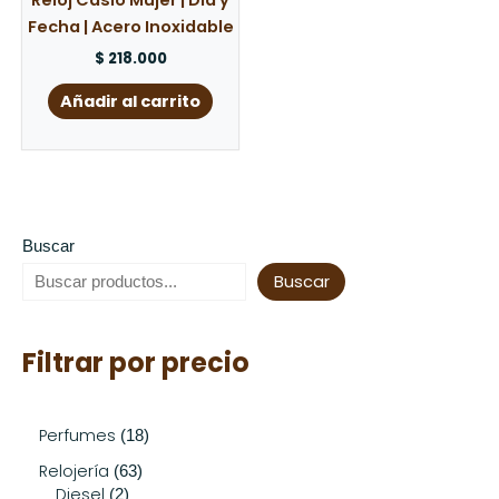
Reloj Casio Mujer | Día y
Fecha | Acero Inoxidable
$
218.000
Añadir al carrito
Buscar
Buscar
Filtrar por precio
Perfumes
18
Relojería
63
Diesel
2