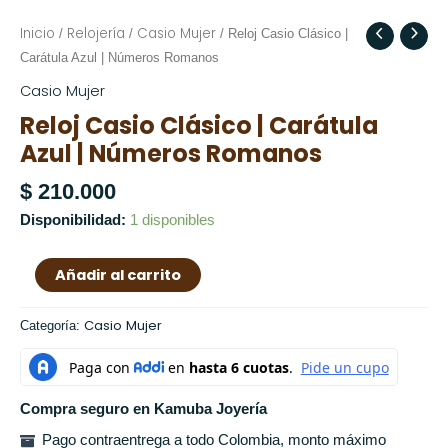
Inicio
Relojería
Casio Mujer
Reloj
/
/
/ Reloj Casio Clásico |
Casio
Carátula Azul | Números Romanos
Clásico
Casio Mujer
|
Reloj Casio Clásico | Carátula
Carátula
Azul | Números Romanos
Azul
|
$
210.000
Números
Disponibilidad:
1 disponibles
Romanos
cantidad
Añadir al carrito
Casio Mujer
Categoría:
Compra seguro en Kamuba Joyería
Pago contraentrega a todo Colombia, monto máximo