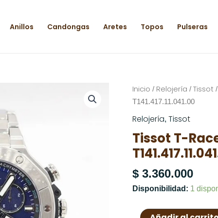
Anillos
Candongas
Aretes
Topos
Pulseras
Tissot
Inicio
Relojería
Tissot
/
/
/
T-
T141.417.11.041.00
Race
Relojería
Tissot
,
Chronograph
Tissot T-Ra
T141.417.11.041.00
T141.417.11.04
cantidad
$
3.360.000
Disponibilidad:
1 dispo
Añadir al carrit