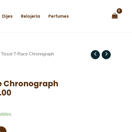
Dijes
Relojería
Perfumes
 Tissot T-Race Chronograph
ce Chronograph
1.00
nibles
o