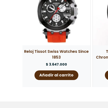
Reloj Tissot Swiss Watches Since
T
1853
Chron
$
3.647.000
Añadir al carrito