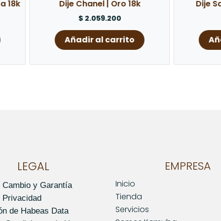
Dije Chanel | Oro 18k
Dije San Benito | Oro 
$
2.059.200
$
1.622.400
Añadir al carrito
Añadir al carrito
LEGAL
EMPRESA
Inicio
e Cambio y Garantía
Tienda
e Privacidad
Servicios
ión de Habeas Data