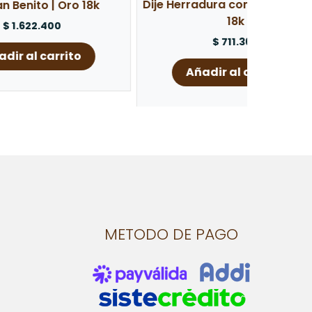
Dije Herradura con Caballo | Oro
Dije De
18k
18k
Con Cir
$
711.360
Añadir al carrito
A
METODO DE PAGO