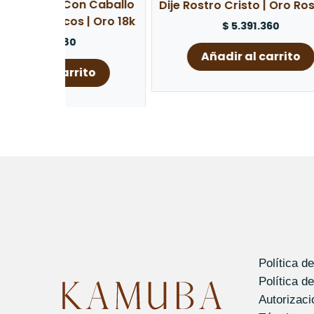
 Caballo
Dije Rostro Cristo | Oro Rosa 18k
| Oro 18k
$
5.391.360
Añadir al carrito
to
Política d
Política d
Autorizac