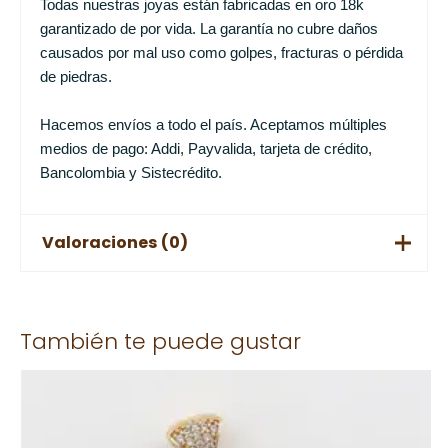
Todas nuestras joyas están fabricadas en oro 18k
garantizado de por vida. La garantía no cubre daños
causados por mal uso como golpes, fracturas o pérdida
de piedras.
Hacemos envíos a todo el país. Aceptamos múltiples
medios de pago: Addi, Payvalida, tarjeta de crédito,
Bancolombia y Sistecrédito.
Valoraciones (0)
No hay valoraciones aún.
También te puede gustar
Solo los usuarios registrados que hayan comprado este
producto pueden hacer una valoración.