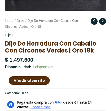
Inicio
Dijes
Dije
/
/ Dije De Herradura Con Caballo Con
De
Circones Verdes | Oro 18k
Herradura
Dijes
Con
Dije De Herradura Con Caballo
Caballo
Con Circones Verdes | Oro 18k
Con
Circones
$
1.497.600
Verdes
Disponibilidad:
1 disponibles
|
Oro
Añadir al carrito
18k
cantidad
Dijes
Categoría: