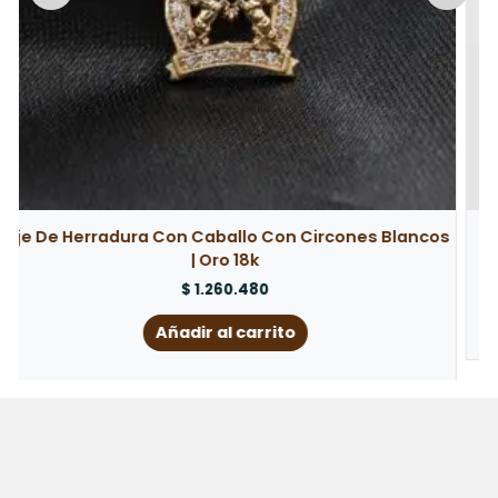
s
Dije Rostro Cristo | Oro Rosa 18k
$
5.391.360
Añadir al carrito