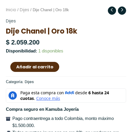
Inicio
Dijes
Dije
/
/ Dije Chanel | Oro 18k
Chanel
Dijes
|
Dije Chanel | Oro 18k
Oro
18k
$
2.059.200
cantidad
Disponibilidad:
1 disponibles
Añadir al carrito
Dijes
Categoría:
Compra seguro en Kamuba Joyería
Pago contraentrega a todo Colombia, monto máximo
$1.500.000.