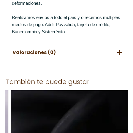
deformaciones.
Realizamos envíos a todo el país y ofrecemos múltiples
medios de pago: Addi, Payvalida, tarjeta de crédito,
Bancolombia y Sistecrédito.
Valoraciones (0)
No hay valoraciones aún.
También te puede gustar
Solo los usuarios registrados que hayan comprado este
producto pueden hacer una valoración.