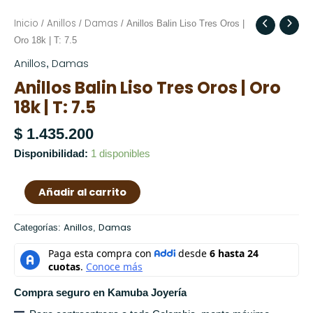
Inicio
Anillos
Damas
Anillos
/
/
/ Anillos Balin Liso Tres Oros |
Balin
Oro 18k | T: 7.5
Liso
Anillos
Damas
,
Tres
Anillos Balin Liso Tres Oros | Oro
Oros
18k | T: 7.5
|
Oro
$
1.435.200
18k
Disponibilidad:
1 disponibles
|
T:
Añadir al carrito
7.5
cantidad
Anillos
Damas
Categorías:
,
Compra seguro en Kamuba Joyería