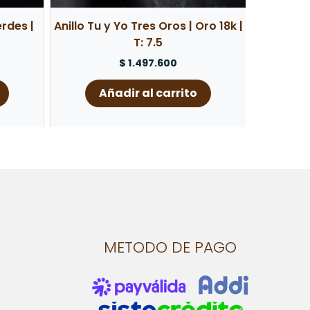
erdes |
Anillo Tu y Yo Tres Oros | Oro 18k |
T: 7.5
$
1.497.600
Añadir al carrito
METODO DE PAGO