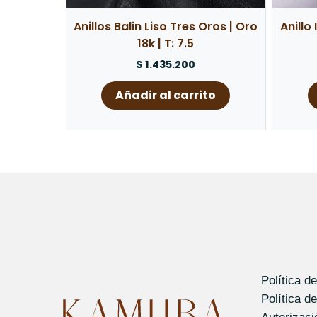
Anillos Balin Liso Tres Oros | Oro
Anillo
18k | T: 7.5
$
1.435.200
Añadir al carrito
Política d
Política d