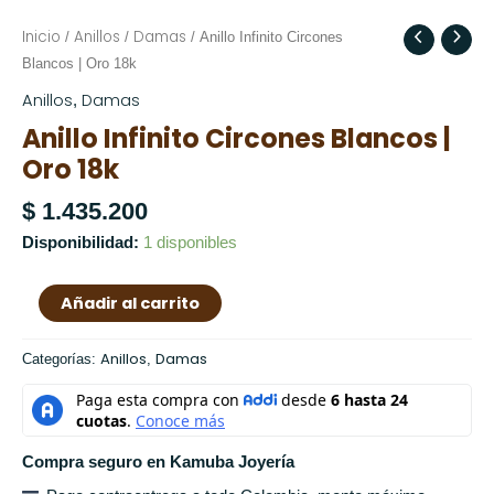
Inicio
Anillos
Damas
Anillo
/
/
/ Anillo Infinito Circones
Infinito
Blancos | Oro 18k
Circones
Anillos
Damas
,
Blancos
Anillo Infinito Circones Blancos |
|
Oro 18k
Oro
18k
$
1.435.200
cantidad
Disponibilidad:
1 disponibles
Añadir al carrito
Anillos
Damas
Categorías:
,
Compra seguro en Kamuba Joyería