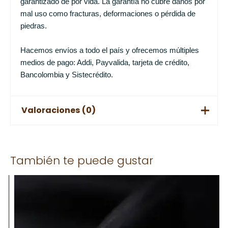
garantizado de por vida. La garantía no cubre daños por
mal uso como fracturas, deformaciones o pérdida de
piedras.
Hacemos envíos a todo el país y ofrecemos múltiples
medios de pago: Addi, Payvalida, tarjeta de crédito,
Bancolombia y Sistecrédito.
Valoraciones (0)
No hay valoraciones aún.
También te puede gustar
Solo los usuarios registrados que hayan comprado este
producto pueden hacer una valoración.