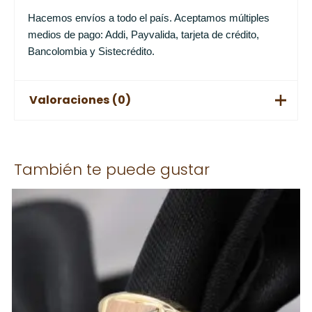
Hacemos envíos a todo el país. Aceptamos múltiples
medios de pago: Addi, Payvalida, tarjeta de crédito,
Bancolombia y Sistecrédito.
Valoraciones (0)
No hay valoraciones aún.
También te puede gustar
Solo los usuarios registrados que hayan comprado este
producto pueden hacer una valoración.