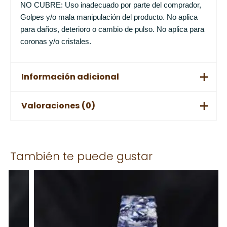
NO CUBRE: Uso inadecuado por parte del comprador,
Golpes y/o mala manipulación del producto. No aplica
para daños, deterioro o cambio de pulso. No aplica para
coronas y/o cristales.
Información adicional
Valoraciones (0)
Color
Verde, Azul, Gris, Rojo
No hay valoraciones aún.
También te puede gustar
Solo los usuarios registrados que hayan comprado este
producto pueden hacer una valoración.