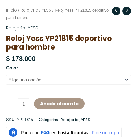
Inicio
Relojería
YESS
Reloj
/
/
/ Reloj Yess YP21815 deportivo
Yess
para hombre
YP21815
Relojería
YESS
,
deportivo
Reloj Yess YP21815 deportivo
para
para hombre
hombre
cantidad
$
178.000
Color
Añadir al carrito
Relojería
YESS
SKU:
YP21815
Categorías:
,