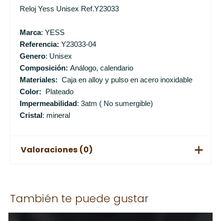
Reloj Yess Unisex Ref.Y23033
Marca
: YESS
Referencia:
Y23033-04
Genero
: Unisex
Composición:
Análogo, calendario
Materiales:
Caja en alloy y pulso en acero inoxidable
Color:
Plateado
Impermeabilidad
: 3atm ( No sumergible)
Cristal
: mineral
Valoraciones (0)
No hay valoraciones aún.
También te puede gustar
Solo los usuarios registrados que hayan comprado este
producto pueden hacer una valoración.