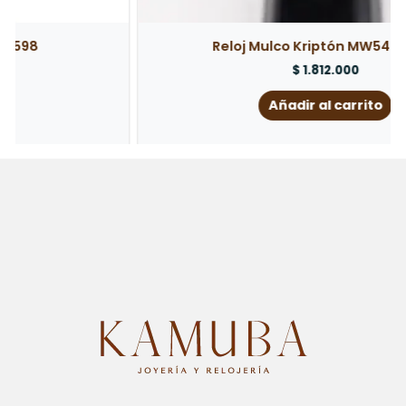
Reloj Mulco Kriptón MW54828013
$
1.812.000
Añadir al carrito