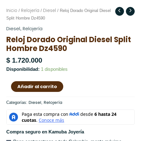
Inicio
Relojería
Diesel
Reloj
/
/
/ Reloj Dorado Original Diesel
Dorado
Split Hombre Dz4590
Original
Diesel
Relojería
,
Diesel
Reloj Dorado Original Diesel Split
Split
Hombre Dz4590
Hombre
Dz4590
$
1.720.000
cantidad
Disponibilidad:
1 disponibles
Añadir al carrito
Diesel
Relojería
Categorías:
,
Compra seguro en Kamuba Joyería