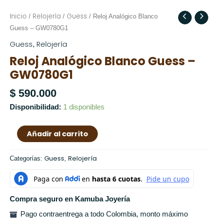
Inicio
Relojería
Guess
Reloj
/
/
/ Reloj Analógico Blanco
Analógico
Guess – GW0780G1
Blanco
Guess
Relojería
,
Guess
Reloj Analógico Blanco Guess –
-
GW0780G1
GW0780G1
cantidad
$
590.000
Disponibilidad:
1 disponibles
Añadir al carrito
Guess
Relojería
Categorías:
,
Compra seguro en Kamuba Joyería
Pago contraentrega a todo Colombia, monto máximo