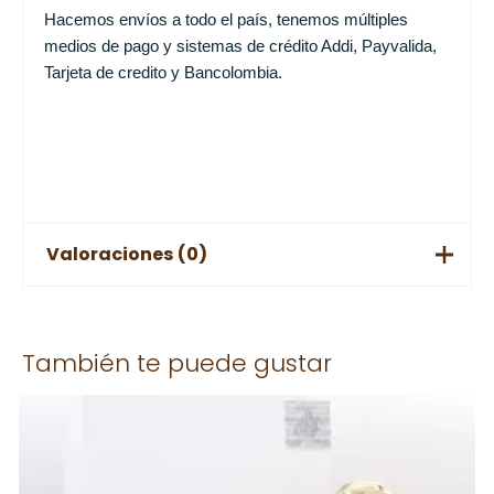
Hacemos envíos a todo el país, tenemos múltiples
medios de pago y sistemas de crédito Addi, Payvalida,
Tarjeta de credito y Bancolombia.
Valoraciones (0)
No hay valoraciones aún.
También te puede gustar
Solo los usuarios registrados que hayan comprado este
producto pueden hacer una valoración.