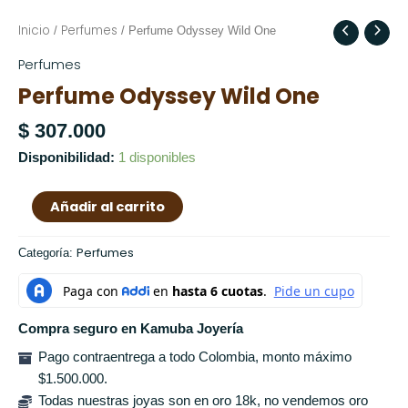
Inicio
Perfumes
Perfume
/
/ Perfume Odyssey Wild One
Odyssey
Perfumes
Wild
Perfume Odyssey Wild One
One
cantidad
$
307.000
Disponibilidad:
1 disponibles
Añadir al carrito
Perfumes
Categoría:
Compra seguro en Kamuba Joyería
Pago contraentrega a todo Colombia, monto máximo
$1.500.000.
Todas nuestras joyas son en oro 18k, no vendemos oro