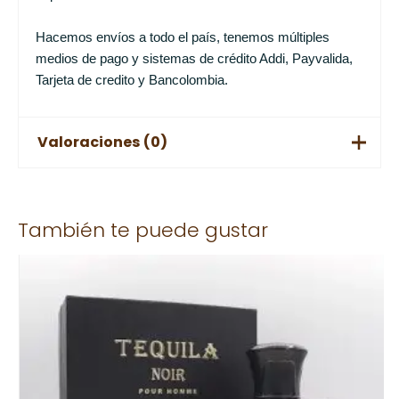
Hacemos envíos a todo el país, tenemos múltiples
medios de pago y sistemas de crédito Addi, Payvalida,
Tarjeta de credito y Bancolombia.
Valoraciones (0)
No hay valoraciones aún.
También te puede gustar
Solo los usuarios registrados que hayan comprado este
producto pueden hacer una valoración.