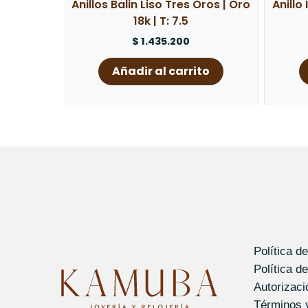
Anillos Balin Liso Tres Oros | Oro
Anillo
18k | T: 7.5
$
1.435.200
Añadir al carrito
Política d
Política d
Autorizac
Términos 