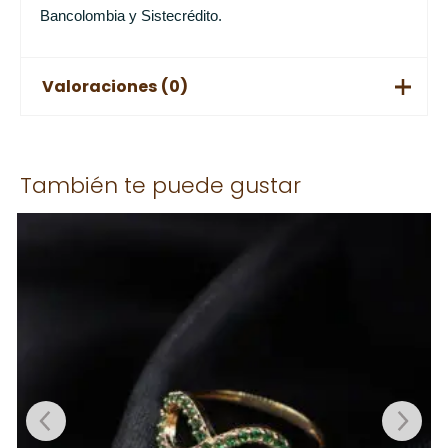
Bancolombia y Sistecrédito.
Valoraciones (0)
No hay valoraciones aún.
También te puede gustar
Solo los usuarios registrados que hayan comprado este
producto pueden hacer una valoración.