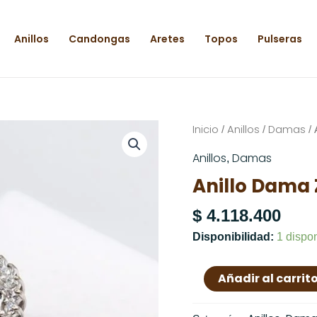
Anillos
Candongas
Aretes
Topos
Pulseras
Anillo
Inicio
Anillos
Damas
/
/
/ 
Dama
Anillos
Damas
,
Zircón
Anillo Dama Z
Swarovski
Azul
$
4.118.400
|
Disponibilidad:
1 dispo
T:6.5
cantidad
Añadir al carrit