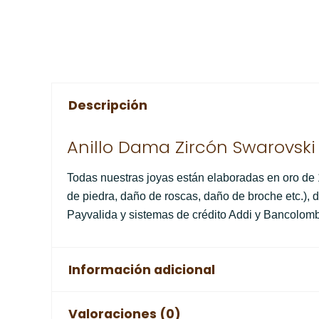
Descripción
Anillo Dama Zircón Swarovski 
Todas nuestras joyas están elaboradas en oro de 18
de piedra, daño de roscas, daño de broche etc.),
Payvalida y sistemas de crédito Addi y Bancolomb
Información adicional
Valoraciones (0)
zircon verde
7.0 gr