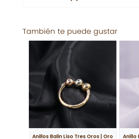
zircon blanco
medida 6 1/4
No hay valoraciones aún.
También te puede gustar
Solo los usuarios registrados que hayan comprad
Anillos Balin Liso Tres Oros | Oro
Anillo