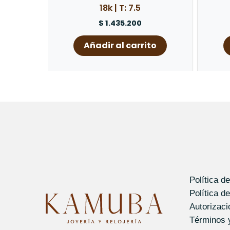
18k | T: 7.5
$
1.435.200
Añadir al carrito
Política d
Política d
Autorizac
Términos 