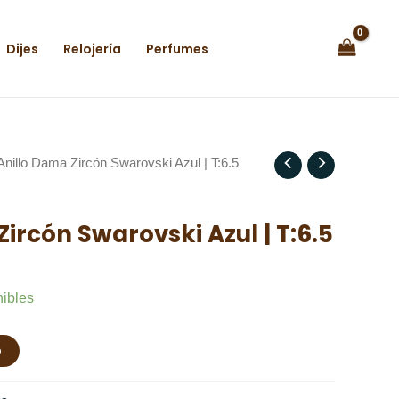
Dijes
Relojería
Perfumes
Anillo Dama Zircón Swarovski Azul | T:6.5
ircón Swarovski Azul | T:6.5
nibles
o