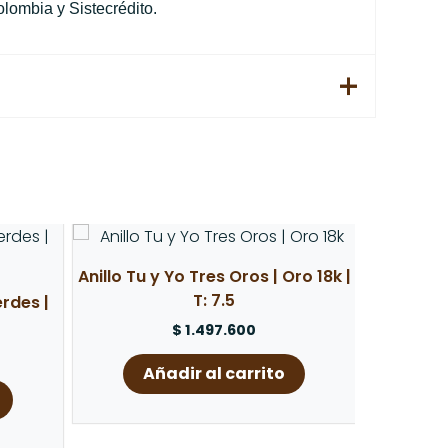
lombia y Sistecrédito.
Anillo Tu y Yo Tres Oros | Oro 18k |
T: 7.5
erdes |
$
1.497.600
Añadir al carrito