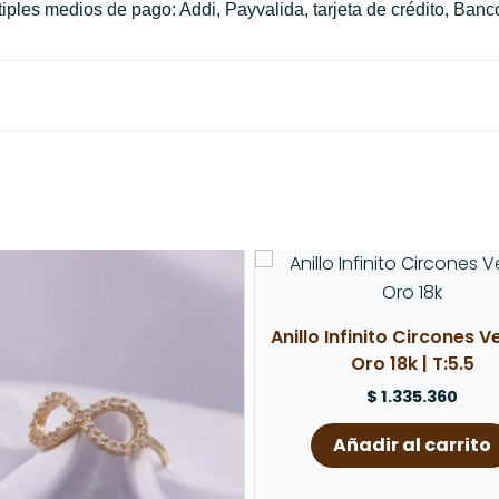
ples medios de pago: Addi, Payvalida, tarjeta de crédito, Banco
o este producto pueden hacer una valoración.
Anillo Infinito Circones V
Oro 18k | T:5.5
$
1.335.360
Añadir al carrito