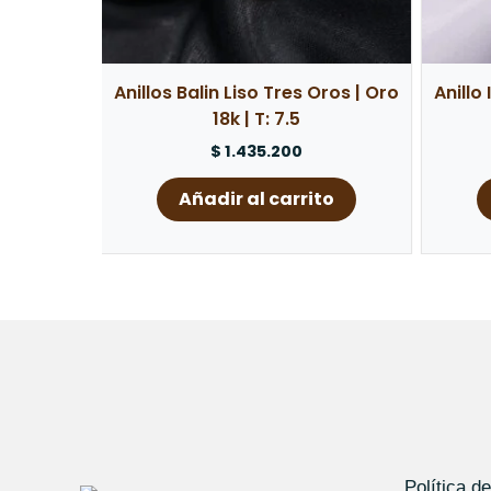
Anillos Balin Liso Tres Oros | Oro
Anillo
18k | T: 7.5
$
1.435.200
Añadir al carrito
Política d