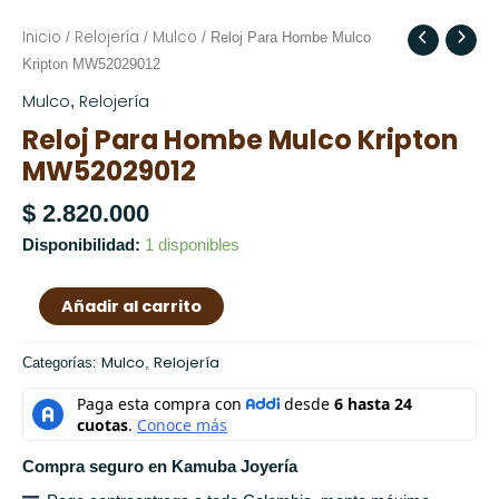
Inicio
Relojería
Mulco
Reloj
/
/
/ Reloj Para Hombe Mulco
Para
Kripton MW52029012
Hombe
Mulco
Relojería
,
Mulco
Reloj Para Hombe Mulco Kripton
Kripton
MW52029012
MW52029012
cantidad
$
2.820.000
Disponibilidad:
1 disponibles
Añadir al carrito
Mulco
Relojería
Categorías:
,
Compra seguro en Kamuba Joyería