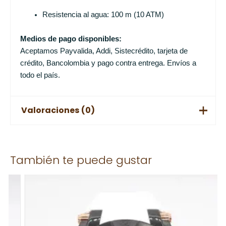
Resistencia al agua: 100 m (10 ATM)
Medios de pago disponibles:
Aceptamos Payvalida, Addi, Sistecrédito, tarjeta de
crédito, Bancolombia y pago contra entrega. Envíos a
todo el país.
Valoraciones (0)
No hay valoraciones aún.
También te puede gustar
Solo los usuarios registrados que hayan comprado este
producto pueden hacer una valoración.