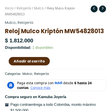
Inicio
Relojería
Mulco
Reloj
/
/
/ Reloj Mulco Kriptón
Mulco
MW54828013
Kriptón
Mulco
Relojería
,
MW54828013
Reloj Mulco Kriptón MW54828013
cantidad
$
1.812.000
Disponibilidad:
1 disponibles
Añadir al carrito
Mulco
Relojería
Categorías:
,
Compra seguro en Kamuba Joyería
Pago contraentrega a todo Colombia, monto máximo
$1.500.000.