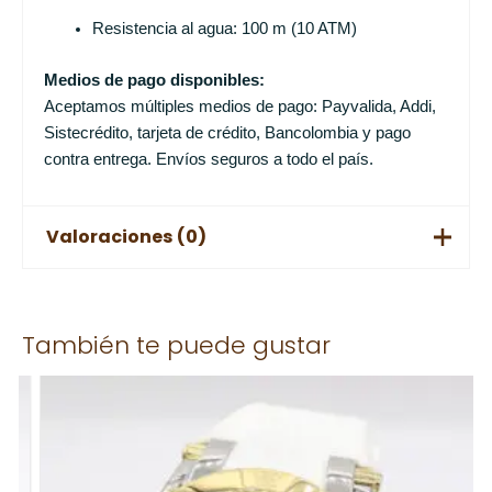
Resistencia al agua: 100 m (10 ATM)
Medios de pago disponibles:
Aceptamos múltiples medios de pago: Payvalida, Addi,
Sistecrédito, tarjeta de crédito, Bancolombia y pago
contra entrega. Envíos seguros a todo el país.
Valoraciones (0)
No hay valoraciones aún.
También te puede gustar
Solo los usuarios registrados que hayan comprado este
producto pueden hacer una valoración.