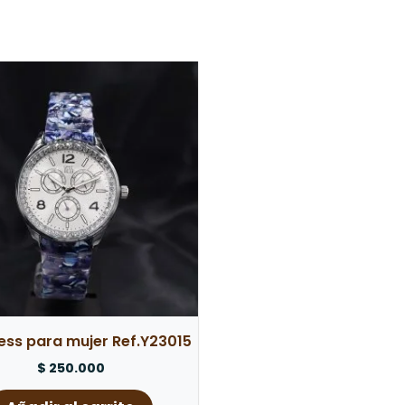
o este producto pueden hacer una valoración.
Yess para mujer Ref.Y23015
$
250.000