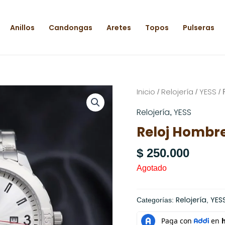
Anillos
Candongas
Aretes
Topos
Pulseras
Inicio
Relojería
YESS
/
/
/ 
Relojería
YESS
,
Reloj Hombre
$
250.000
Agotado
Relojería
YES
Categorías:
,