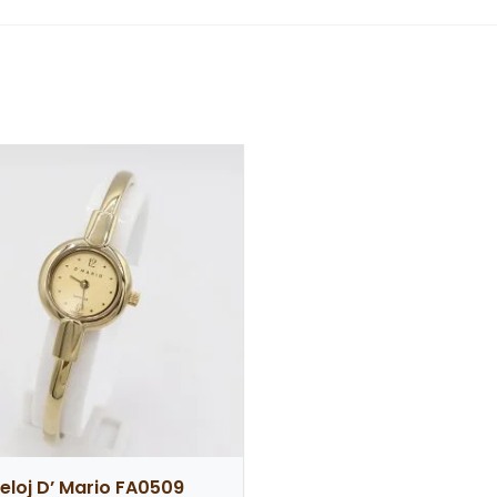
o este producto pueden hacer una valoración.
eloj D’ Mario FA0509