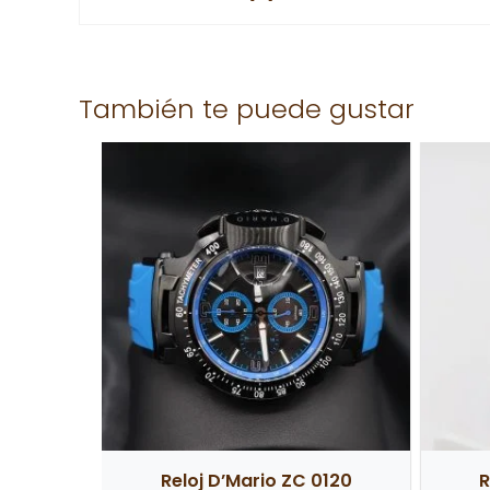
No hay valoraciones aún.
También te puede gustar
Solo los usuarios registrados que hayan comprad
Reloj D’Mario ZC 0120
R