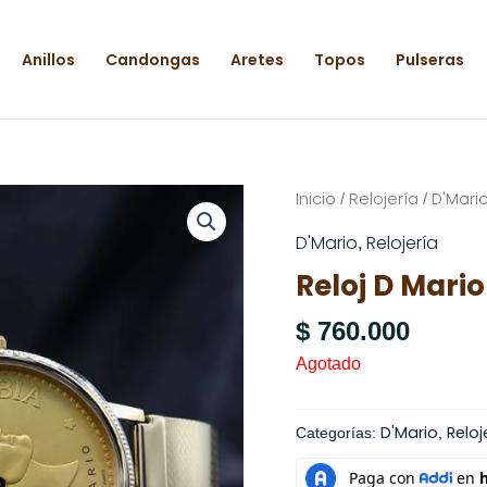
Anillos
Candongas
Aretes
Topos
Pulseras
Inicio
Relojería
D'Mari
/
/
D'Mario
Relojería
,
Reloj D Mari
$
760.000
Agotado
D'Mario
Reloj
Categorías:
,