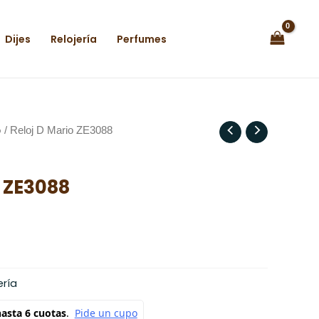
Dijes
Relojería
Perfumes
o
/ Reloj D Mario ZE3088
o ZE3088
ería