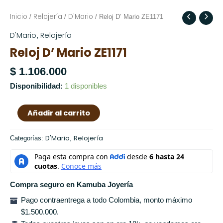
Inicio
Relojería
D'Mario
Reloj
/
/
/ Reloj D’ Mario ZE1171
D'
D'Mario
Relojería
,
Mario
Reloj D’ Mario ZE1171
ZE1171
cantidad
$
1.106.000
Disponibilidad:
1 disponibles
Añadir al carrito
D'Mario
Relojería
Categorías:
,
Compra seguro en Kamuba Joyería
Pago contraentrega a todo Colombia, monto máximo
$1.500.000.