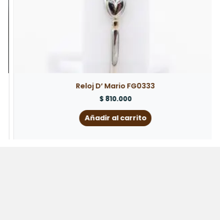
Reloj D’ Mario FG0333
$
810.000
Añadir al carrito