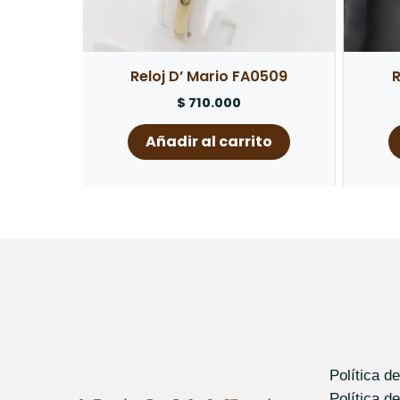
Reloj D’ Mario FA0509
R
$
710.000
Añadir al carrito
Política d
Política d