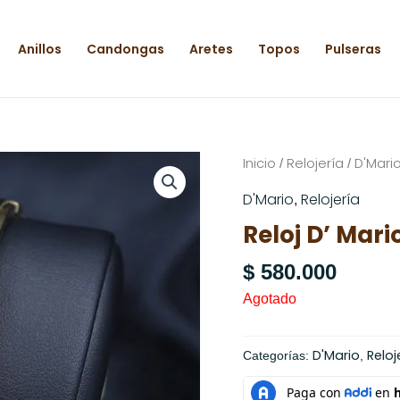
Anillos
Candongas
Aretes
Topos
Pulseras
Inicio
Relojería
D'Mari
/
/
D'Mario
Relojería
,
Reloj D’ Mar
$
580.000
Agotado
D'Mario
Reloj
Categorías:
,