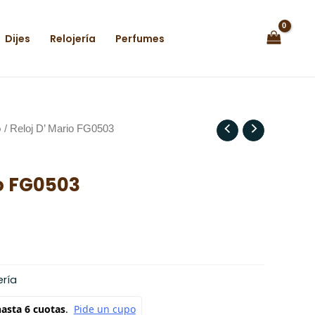
Dijes
Relojería
Perfumes
o
/ Reloj D’ Mario FG0503
io FG0503
ería