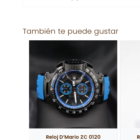
No hay valoraciones aún.
También te puede gustar
Solo los usuarios registrados que hayan comprad
Reloj D’Mario ZC 0120
R