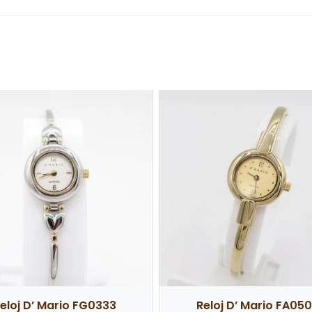
o este producto pueden hacer una valoración.
eloj D’ Mario FG0333
Reloj D’ Mario FA05