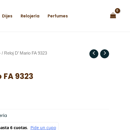
Dijes
Relojería
Perfumes
o
/ Reloj D’ Mario FA 9323
o FA 9323
ería