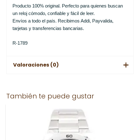
Producto 100% original. Perfecto para quienes buscan
un reloj cómodo, confiable y fácil de leer.
Envíos a todo el país. Recibimos Addi, Payvalida,
tarjetas y transferencias bancarias.
R-1789
Valoraciones (0)
No hay valoraciones aún.
También te puede gustar
Solo los usuarios registrados que hayan comprado este
producto pueden hacer una valoración.