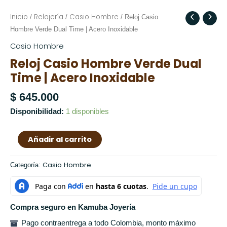
Inicio
Relojería
Casio Hombre
Reloj
/
/
/ Reloj Casio
Casio
Hombre Verde Dual Time | Acero Inoxidable
Hombre
Casio Hombre
Verde
Reloj Casio Hombre Verde Dual
Dual
Time | Acero Inoxidable
Time
|
$
645.000
Acero
Disponibilidad:
1 disponibles
Inoxidable
cantidad
Añadir al carrito
Casio Hombre
Categoría:
Compra seguro en Kamuba Joyería
Pago contraentrega a todo Colombia, monto máximo