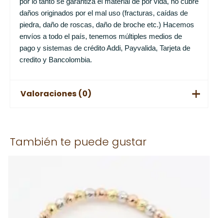
por lo tanto se garantiza el material de por vida, no cubre
daños originados por el mal uso (fracturas, caídas de
piedra, daño de roscas, daño de broche etc.) Hacemos
envíos a todo el país, tenemos múltiples medios de
pago y sistemas de crédito Addi, Payvalida, Tarjeta de
credito y Bancolombia.
Valoraciones (0)
No hay valoraciones aún.
También te puede gustar
Solo los usuarios registrados que hayan comprado este
producto pueden hacer una valoración.