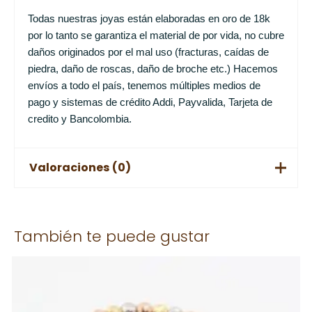
Todas nuestras joyas están elaboradas en oro de 18k
por lo tanto se garantiza el material de por vida, no cubre
daños originados por el mal uso (fracturas, caídas de
piedra, daño de roscas, daño de broche etc.) Hacemos
envíos a todo el país, tenemos múltiples medios de
pago y sistemas de crédito Addi, Payvalida, Tarjeta de
credito y Bancolombia.
Valoraciones (0)
No hay valoraciones aún.
También te puede gustar
Solo los usuarios registrados que hayan comprado este
producto pueden hacer una valoración.