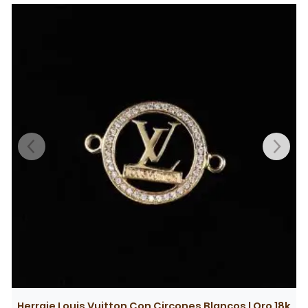
producto pueden hacer una valoración.
k
Herraje Rolex Tambor | Oro 18k