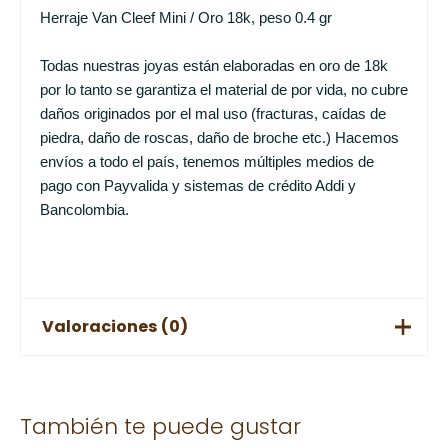
Herraje Van Cleef Mini / Oro 18k, peso 0.4 gr
Todas nuestras joyas están elaboradas en oro de 18k
por lo tanto se garantiza el material de por vida, no cubre
daños originados por el mal uso (fracturas, caídas de
piedra, daño de roscas, daño de broche etc.) Hacemos
envíos a todo el país, tenemos múltiples medios de
pago con Payvalida y sistemas de crédito Addi y
Bancolombia.
Valoraciones (0)
No hay valoraciones aún.
También te puede gustar
Solo los usuarios registrados que hayan comprado este