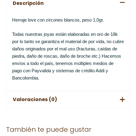
Descripción
Herraje love con zircones blancos, peso 1.0gr.
Todas nuestras joyas están elaboradas en oro de 18k
por lo tanto se garantiza el material de por vida, no cubre
daños originados por el mal uso (fracturas, caídas de
piedra, daño de roscas, daño de broche etc.) Hacemos
envíos a todo el país, tenemos múltiples medios de
pago con Payvalida y sistemas de crédito Addi y
Bancolombia.
Valoraciones (0)
No hay valoraciones aún.
También te puede gustar
Solo los usuarios registrados que hayan comprado este