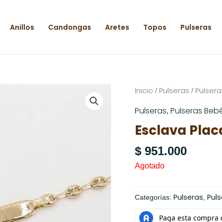
Anillos
Candongas
Aretes
Topos
Pulseras
Inicio
Pulseras
Pulser
/
/
Pulseras
Pulseras Beb
,
Esclava Placa
$
951.000
Agotado
Pulseras
Pul
Categorías:
,