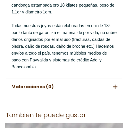
candonga estampada oro 18 kilates pequeñas, peso de
1.1gr y diametro 1cm.
Todas nuestras joyas están elaboradas en oro de 18k
por lo tanto se garantiza el material de por vida, no cubre
daños originados por el mal uso (fracturas, caídas de
piedra, daño de roscas, daño de broche etc.) Hacemos
envíos a todo el país, tenemos múltiples medios de
pago con Payvalida y sistemas de crédito Addi y
Bancolombia.
Valoraciones (0)
No hay valoraciones aún.
También te puede gustar
Solo los usuarios registrados que hayan comprado este
producto pueden hacer una valoración.