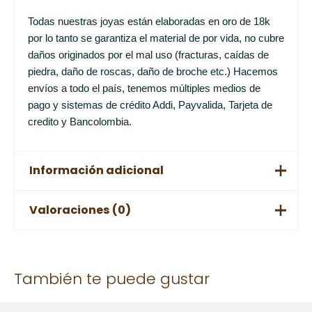
Todas nuestras joyas están elaboradas en oro de 18k
por lo tanto se garantiza el material de por vida, no cubre
daños originados por el mal uso (fracturas, caídas de
piedra, daño de roscas, daño de broche etc.) Hacemos
envíos a todo el país, tenemos múltiples medios de
pago y sistemas de crédito Addi, Payvalida, Tarjeta de
credito y Bancolombia.
Información adicional
Valoraciones (0)
Peso
13,6 kg
No hay valoraciones aún.
También te puede gustar
Solo los usuarios registrados que hayan comprado este
producto pueden hacer una valoración.