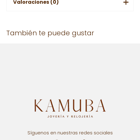
Valoraciones (0)
No hay valoraciones aún.
También te puede gustar
Solo los usuarios registrados que hayan comprado este
producto pueden hacer una valoración.
Síguenos en nuestras redes sociales