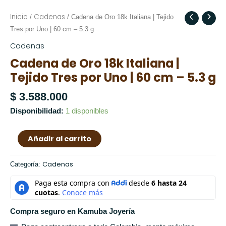
Inicio
Cadenas
Cadena
/
/ Cadena de Oro 18k Italiana | Tejido
de
Tres por Uno | 60 cm – 5.3 g
Oro
Cadenas
18k
Cadena de Oro 18k Italiana |
Italiana
Tejido Tres por Uno | 60 cm – 5.3 g
|
Tejido
$
3.588.000
Tres
Disponibilidad:
1 disponibles
por
Uno
Añadir al carrito
|
60
cm
Cadenas
Categoría:
-
5.3
g
cantidad
Compra seguro en Kamuba Joyería