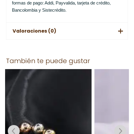
formas de pago: Addi, Payvalida, tarjeta de crédito,
Bancolombia y Sistecrédito.
Valoraciones (0)
No hay valoraciones aún.
También te puede gustar
Solo los usuarios registrados que hayan comprado este
producto pueden hacer una valoración.