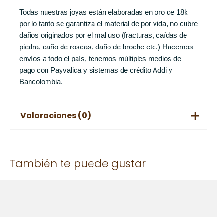
Todas nuestras joyas están elaboradas en oro de 18k
por lo tanto se garantiza el material de por vida, no cubre
daños originados por el mal uso (fracturas, caídas de
piedra, daño de roscas, daño de broche etc.) Hacemos
envíos a todo el país, tenemos múltiples medios de
pago con Payvalida y sistemas de crédito Addi y
Bancolombia.
Valoraciones (0)
No hay valoraciones aún.
También te puede gustar
Solo los usuarios registrados que hayan comprado este
producto pueden hacer una valoración.