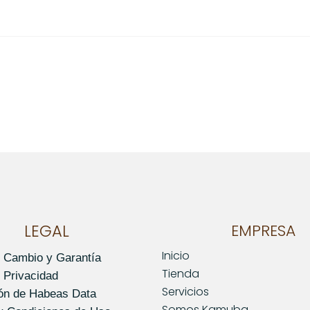
o este producto pueden hacer una valoración.
LEGAL
EMPRESA
Inicio
e Cambio y Garantía
Tienda
e Privacidad
Servicios
ión de Habeas Data
Somos Kamuba