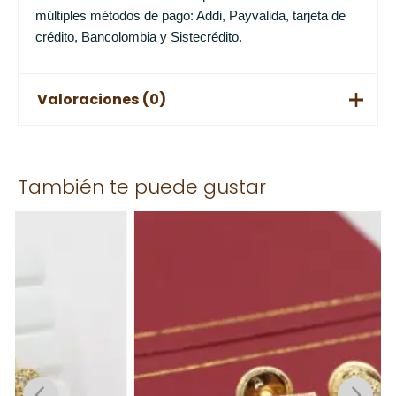
múltiples métodos de pago: Addi, Payvalida, tarjeta de
crédito, Bancolombia y Sistecrédito.
Valoraciones (0)
No hay valoraciones aún.
También te puede gustar
Solo los usuarios registrados que hayan comprado este
producto pueden hacer una valoración.