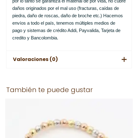
por lo tanto se garantiza el material de por vida, no cubre
daños originados por el mal uso (fracturas, caídas de
piedra, daño de roscas, daño de broche etc.) Hacemos
envíos a todo el país, tenemos múltiples medios de
pago y sistemas de crédito Addi, Payvalida, Tarjeta de
credito y Bancolombia.
Valoraciones (0)
No hay valoraciones aún.
También te puede gustar
Solo los usuarios registrados que hayan comprado este
producto pueden hacer una valoración.