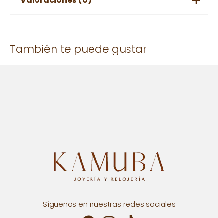
Valoraciones (0)
No hay valoraciones aún.
También te puede gustar
Solo los usuarios registrados que hayan comprado este
producto pueden hacer una valoración.
Síguenos en nuestras redes sociales